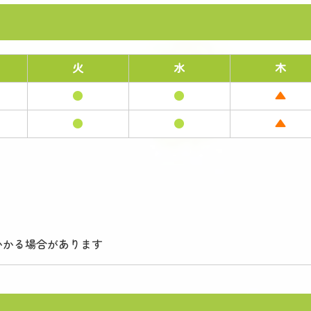
火
水
木
●
●
▲
●
●
▲
かかる場合があります