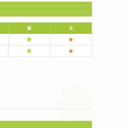
金
土
●
★
●
★